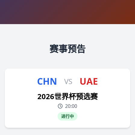
赛事预告
CHN
UAE
VS
2026世界杯预选赛
20:00
进行中