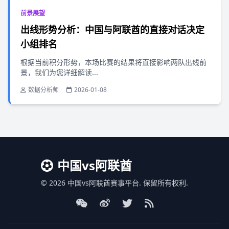
前景展望
出线形势分析：中国与阿联酋的直接对话决定
小组排名
根据当前积分形势，本场比赛的结果将直接影响两队出线前
景，我们为您详细解读...
数据分析师
2026-01-08
中国vs阿联酋
© 2026 中国vs阿联酋赛事平台. 保留所有权利.